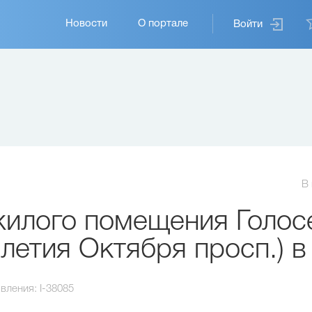
Основная
Новости
О портале
Войти
навигация
В
илого помещения Голос
-летия Октября просп.) в
вления:
I-38085