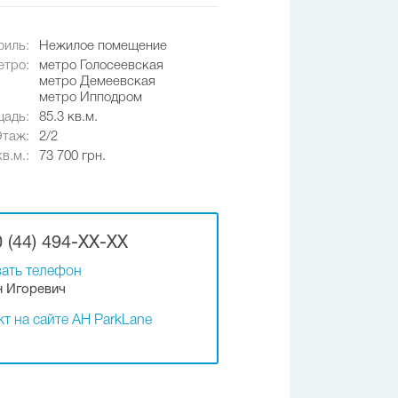
иль:
Нежилое помещение
етро:
метро Голосеевская
метро Демеевская
метро Ипподром
адь:
85.3 кв.м.
Этаж:
2/2
в.м.:
73 700 грн.
 (44) 494-XX-XX
ать телефон
 Игоревич
т на сайте АН ParkLane