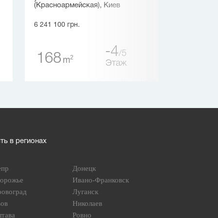
(Красноармейская), Киев
6 735 000 грн.
6 241 100 грн.
479
-4
2
m
5
168
2
m
Этаж
ь в регионах
епр
Донецк
порожье
Ивано-Франковск
ровоград
Луганск
вов
Николаев
лтава
Ровно