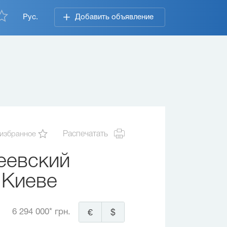
Рус.
Добавить объявление
 избранное
Распечатать
еевский
 Киеве
6 294 000* грн.
€
$