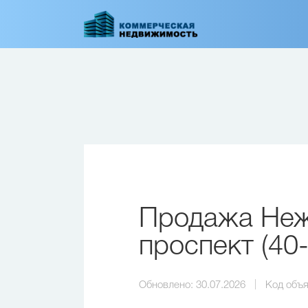
Перейти
к
основному
содержанию
Продажа Неж
проспект (40
Обновлено:
30.07.2026
Код объя