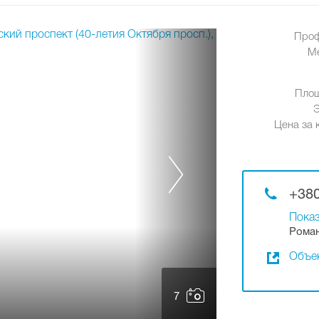
Проф
М
Площ
Цена за к
+380
Показ
Роман
Объек
7