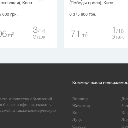
геневская), Киев
(Победы просп), Киев
5 000 грн.
6 375 800 грн.
3
1
14
16
06
71
2
2
m
m
Этаж
Этаж
Коммерческая недвижимост
дете множество объявлений
Винница
Дн
я бизнеса: офисов, складов,
Житомир
За
ражей, а также коммерческую
Киев
Ки
Луцк
Ль
Одесса
По