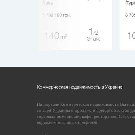
Киев
(Тур
5 792 100 грн.
6 73
1
5
1
2
140
1
Этаж
2
m
Этаж
Коммерческая недвижимость в Украине
На портале Коммерческая недвижимость Вы най
со всей Украины о продаже и аренде объектов дл
торговых помещений, кафе, ресторанов, СТО, га
недвижимость иных профилей.