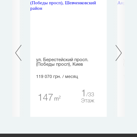
ул. Берестейский просп.
ул. Т
(Победы просп), Киев
(Барб
119 070 грн.
/ месяц
136 08
3
6
1
33
147
25
таж
2
m
Этаж