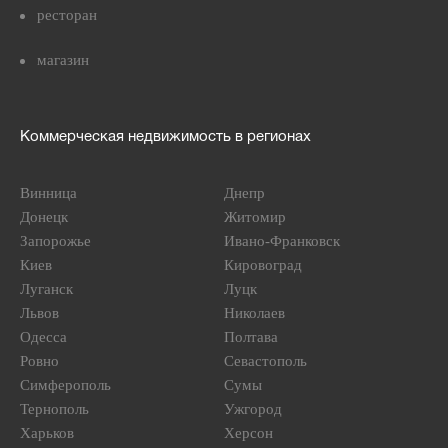
ресторан
магазин
Коммерческая недвижимость в регионах
Винница
Днепр
Донецк
Житомир
Запорожье
Ивано-Франковск
Киев
Кировоград
Луганск
Луцк
Львов
Николаев
Одесса
Полтава
Ровно
Севастополь
Симферополь
Сумы
Тернополь
Ужгород
Харьков
Херсон