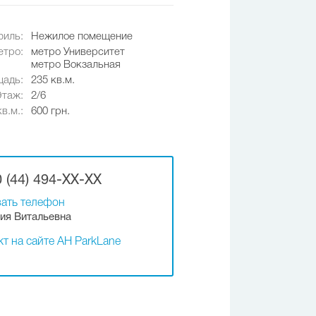
иль:
Нежилое помещение
етро:
метро Университет
метро Вокзальная
адь:
235 кв.м.
Этаж:
2/6
в.м.:
600 грн.
 (44) 494-XX-XX
ать телефон
ия Витальевна
т на сайте АН ParkLane