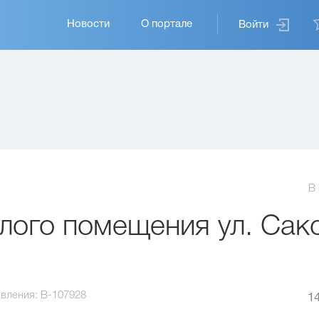
Основная
Новости
О портале
Войти
навигация
В
ого помещения ул. Сакс
вления:
B-107928
14