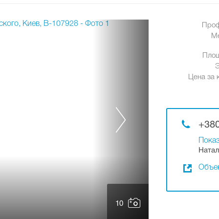
Проф
М
Площ
Цена за к
+380
Показ
Натал
Объек
10