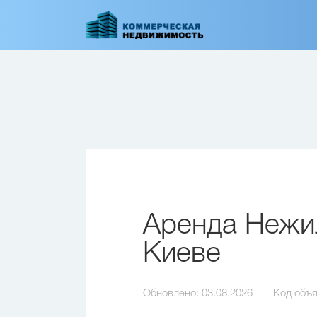
Перейти
к
основному
содержанию
Аренда Нежил
Киеве
Обновлено:
03.08.2026
Код объя