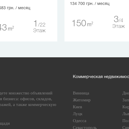
134 700 грн.
/ месяц
683 грн.
/ месяц
3
4
150
1
2
m
22
43
Этаж
2
m
Этаж
Коммерческая недвижимост
дете множество объявлений
Винница
Дн
я бизнеса: офисов, складов,
Житомир
За
ражей, а также коммерческую
Киев
Ки
Луцк
Ль
Одесса
По
ощади
Севастополь
Си