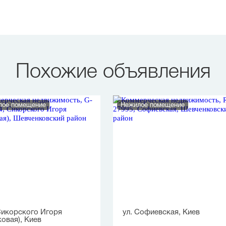
Похожие объявления
лое помещение
Нежилое помещение
Сикорского Игоря
ул. Софиевская, Киев
ковая), Киев