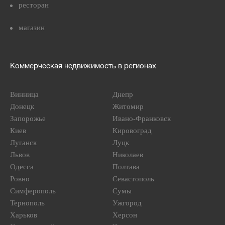
ресторан
магазин
Коммерческая недвижимость в регионах
Винница
Днепр
Донецк
Житомир
Запорожье
Ивано-Франковск
Киев
Кировоград
Луганск
Луцк
Львов
Николаев
Одесса
Полтава
Ровно
Севастополь
Симферополь
Сумы
Тернополь
Ужгород
Харьков
Херсон