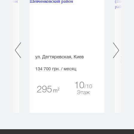
ул. Дегтяревская, Киев
ул. Бе
(Побе
134 700 грн.
/ месяц
118 80
10
10
295
5
2
m
5
14
Этаж
таж