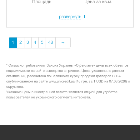
Площадь
Цена за кв.м.
развернуть
1
2
3
4
5
48
* Согласно требованиям Закона Украины «О рекламе» цены всех объектов
недвижимости на сайте выводятся в гривнах. Цена, указанная в данном
объявлении, рассчитана по наличному курсу продажи долларов США,
опубликованном на сайте www.unicredit.ua (45 грн. за 1 USD на 07.08.2026) и
округлена.
Указание цены в иностранной валюте является опцией для удобства
пользователей не украинского сегмента интернета.