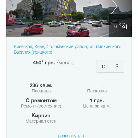
6
Киевская, Киев, Соломенский район, ул. Липкивского
Василия (Урицкого)
450* грн.
/месяц
€
$
236 кв.м.
+
Площадь
Парковка
с ремонтом
1 грн.
Ремонт (состояние)
Цена за кв.м.
Кирпич
Материал стен
развернуть