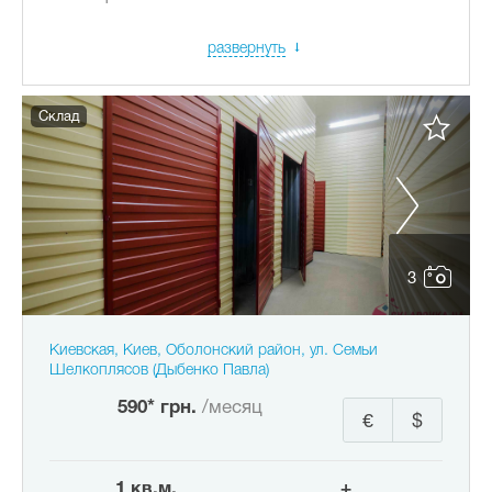
развернуть
Склад
3
Киевская, Киев, Оболонский район, ул. Семьи
Шелкоплясов (Дыбенко Павла)
590* грн.
/месяц
€
$
1 кв.м.
+