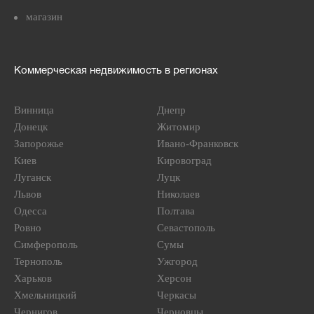
магазин
Коммерческая недвижимость в регионах
Винница
Днепр
Донецк
Житомир
Запорожье
Ивано-Франковск
Киев
Кировоград
Луганск
Луцк
Львов
Николаев
Одесса
Полтава
Ровно
Севастополь
Симферополь
Сумы
Тернополь
Ужгород
Харьков
Херсон
Хмельницкий
Черкасы
Чернигов
Черновцы