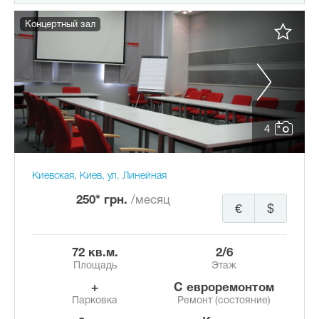
Концертный зал
4
Киевская, Киев, ул. Линейная
250* грн.
/месяц
€
$
72 кв.м.
2/6
Площадь
Этаж
+
с евроремонтом
Парковка
Ремонт (состояние)