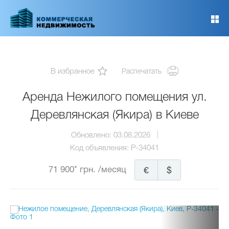
Перейти
к
основному
содержанию
В избранное
Распечатать
Аренда Нежилого помещения ул.
Деревлянская (Якира) в Киеве
Обновлено:
03.08.2026
Код объявления:
P-34041
71 900* грн.
/месяц
€
$