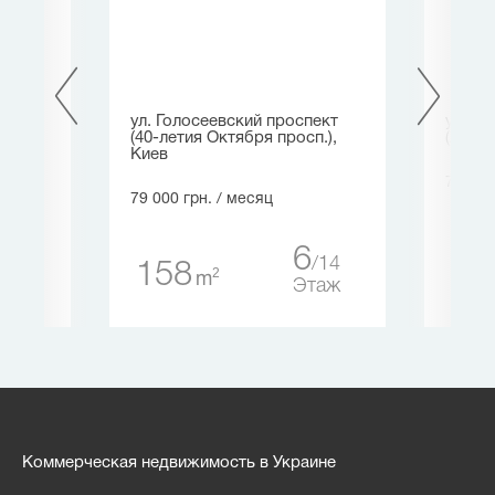
ев
ул. Голосеевский проспект
ул. С
(40-летия Октября просп.),
(Артем
Киев
70 000
79 000 грн.
/ месяц
19
15
таж
6
14
158
2
m
Этаж
Коммерческая недвижимость в Украине