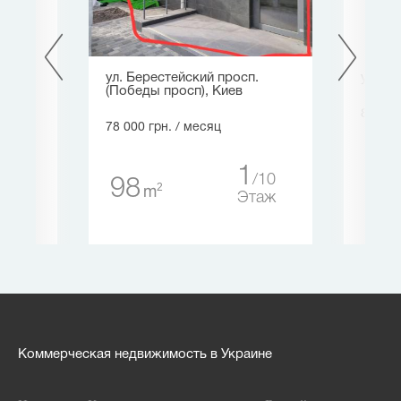
а),
ул. Берестейский просп.
ул. Су
(Победы просп), Киев
80 000
78 000 грн.
/ месяц
50
1
1
5
10
98
2
m
таж
Этаж
Коммерческая недвижимость в Украине