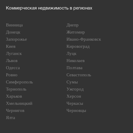
Коммерческая недвижимость в регионах
Винница
Днепр
Донецк
Житомир
Запорожье
Ивано-Франковск
Киев
Кировоград
Луганск
Луцк
Львов
Николаев
Одесса
Полтава
Ровно
Севастополь
Симферополь
Сумы
Тернополь
Ужгород
Харьков
Херсон
Хмельницкий
Черкасы
Чернигов
Черновцы
Ялта