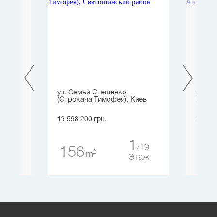
ул. Семьи Стешенко
ул. Т
(Строкача Тимофея), Киев
(Барб
19 598 200 грн.
20 227
1
1
1
19
156
16
2
m
таж
Этаж