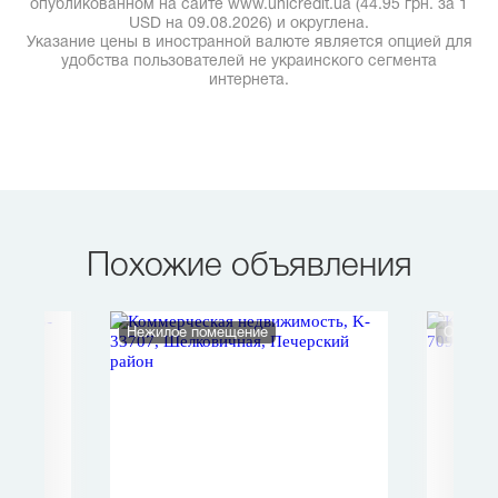
опубликованном на сайте www.unicredit.ua (44.95 грн. за 1
USD на 09.08.2026) и округлена.
Указание цены в иностранной валюте является опцией для
удобства пользователей не украинского сегмента
интернета.
Похожие объявления
Нежилое помещение
Отдельн