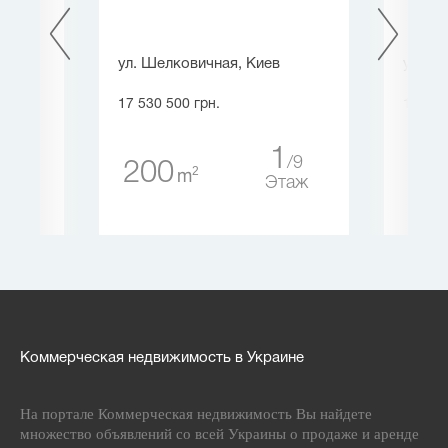
.
ул. Шелковичная, Киев
ул. За
17 530 500 грн.
17 530
1
9
200
49
2
m
36
Этаж
таж
Коммерческая недвижимость в Украине
На портале Коммерческая недвижимость Вы найдете
множество объявлений со всей Украины о продаже и аренде