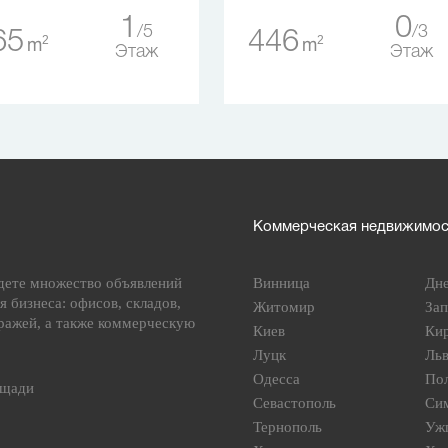
1
0
5
3
65
446
2
2
m
m
Этаж
Этаж
Коммерческая недвижимост
дете множество объявлений
Винница
Дн
я бизнеса: офисов, складов,
Житомир
За
ражей, а также коммерческую
Киев
Ки
Луцк
Ль
Одесса
По
ощади
Севастополь
Си
Тернополь
Уж