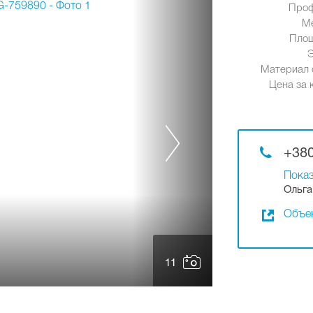
Проф
М
Площ
Материал 
Цена за к
+380
Показ
Ольга
Объек
11