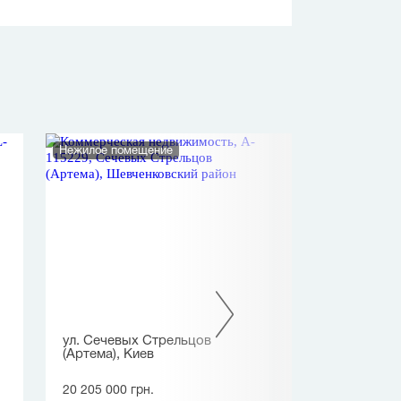
Нежилое помещение
Нежилое помеще
ул. Сечевых Стрельцов
ул. Антонович
(Артема), Киев
(Горького), Ки
20 205 000 грн.
20 205 000 грн.