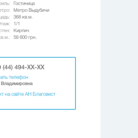
иль:
Гостиница
етро:
Метро Выдубичи
адь:
368 кв.м.
Этаж:
1/1
стен:
Кирпич
в.м.:
58 600 грн.
 (44) 494-XX-XX
ать телефон
 Владимировна
т на сайте АН Благовест