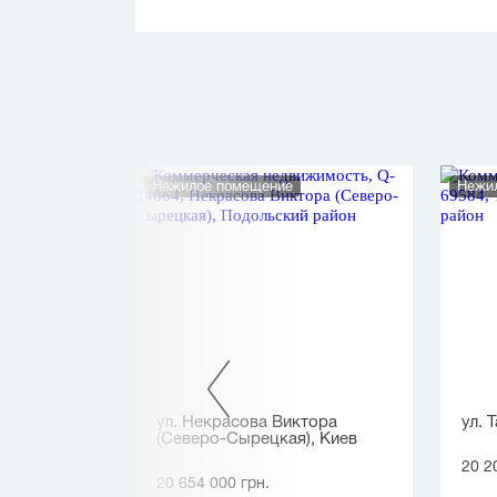
ание
Нежилое помещение
Нежи
ора
ул. Некрасова Виктора
ул. 
(Северо-Сырецкая), Киев
20 2
20 654 000 грн.