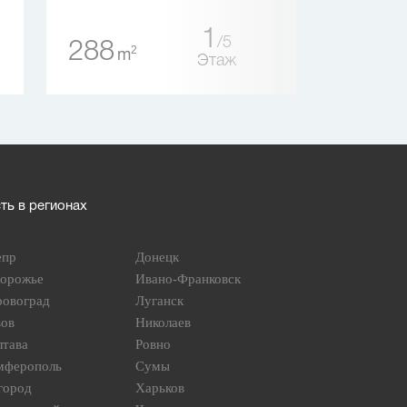
1
5
288
71
2
2
m
m
Этаж
ь в регионах
епр
Донецк
порожье
Ивано-Франковск
ровоград
Луганск
вов
Николаев
лтава
Ровно
мферополь
Сумы
город
Харьков