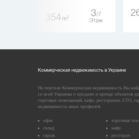
1
2
2
3
7
354
Этаж
2
m
Этаж
Коммерческая недвижимость в Украине
На портале Коммерческая недвижимость Вы най
со всей Украины о продаже и аренде объектов дл
торговых помещений, кафе, ресторанов, СТО, га
недвижимость иных профилей.
офис
торговые пл
склад
кафе
гараж
ресторан