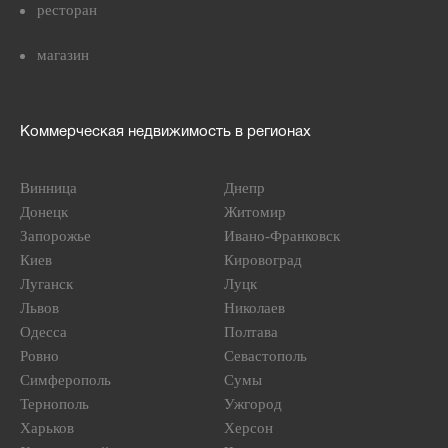
ресторан
магазин
Коммерческая недвижимость в регионах
Винница
Днепр
Донецк
Житомир
Запорожье
Ивано-Франковск
Киев
Кировоград
Луганск
Луцк
Львов
Николаев
Одесса
Полтава
Ровно
Севастополь
Симферополь
Сумы
Тернополь
Ужгород
Харьков
Херсон