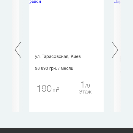
ул. Тарасовская, Киев
ул. Гр
Киев
98 890 грн.
/ месяц
94 395
1
1
5
9
190
2
m
13
таж
Этаж