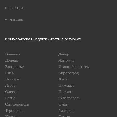
ресторан
магазин
Коммерческая недвижимость в регионах
Винница
Днепр
Донецк
Житомир
Запорожье
Ивано-Франковск
Киев
Кировоград
Луганск
Луцк
Львов
Николаев
Одесса
Полтава
Ровно
Севастополь
Симферополь
Сумы
Тернополь
Ужгород
Харьков
Херсон