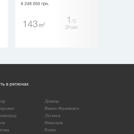
6 248 050 грн.
6 214 113 грн.
1
5
143
2
m
64
Этаж
2
m
ь в регионах
епр
Донецк
порожье
Ивано-Франковск
ровоград
Луганск
вов
Николаев
лтава
Ровно