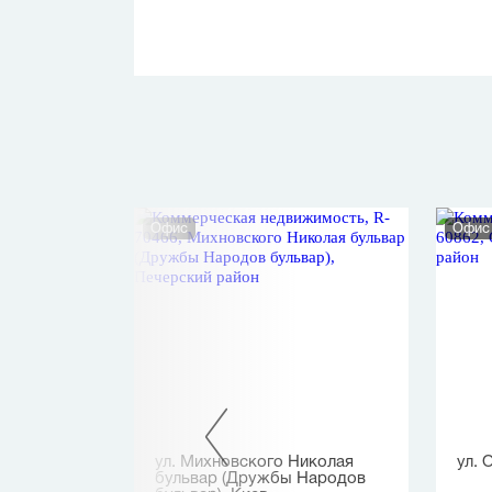
Офис
Офис
в
ул. Михновского Николая
ул. 
бульвар (Дружбы Народов