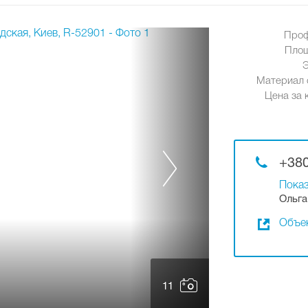
Проф
Площ
Материал 
Цена за к
+380
Показ
Ольга
Объек
11