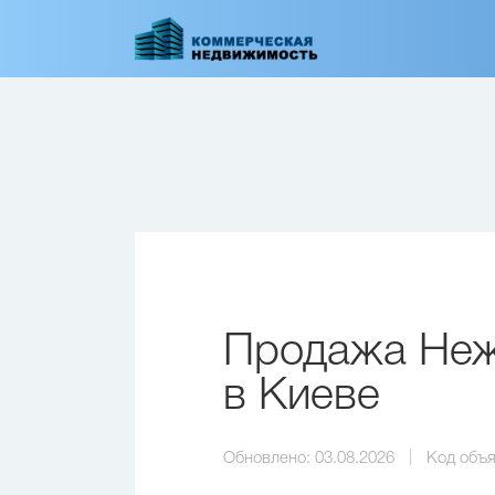
Перейти
к
основному
содержанию
Продажа Неж
в Киеве
Обновлено:
03.08.2026
Код объя