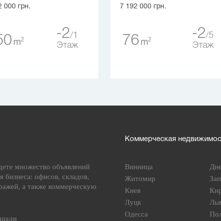
2 000 грн.
7 192 000 грн.
-2
-2
1
5
50
76
2
2
m
m
Этаж
Этаж
Коммерческая недвижимост
дете множество объявлений
Винница
Дн
я бизнеса: офисов, складов,
Житомир
За
ражей, а также коммерческую
Киев
Ки
Луцк
Ль
Одесса
По
ощади