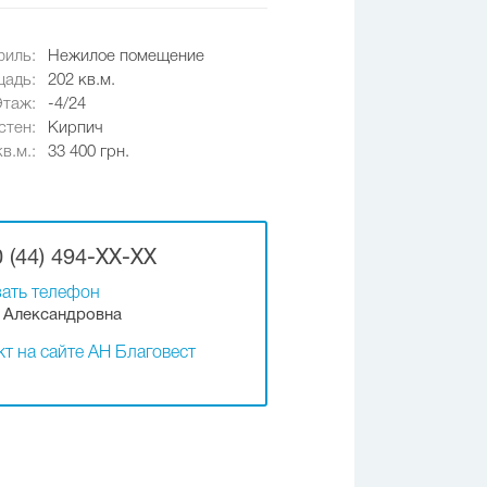
иль:
Нежилое помещение
адь:
202 кв.м.
Этаж:
-4/24
стен:
Кирпич
в.м.:
33 400 грн.
 (44) 494-XX-XX
ать телефон
 Александровна
т на сайте АН Благовест