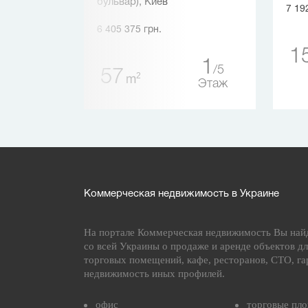
бульвар), Киев
7 19
6 405 375 грн.
1
18
1
Этаж
1
5
57
2
m
Этаж
Коммерческая недвижимость в Украине
На портале Коммерческая недвижимость Вы най
со всей Украины о продаже и аренде объектов дл
торговых помещений, кафе, ресторанов, СТО, га
недвижимость иных профилей.
офис
торговые пл