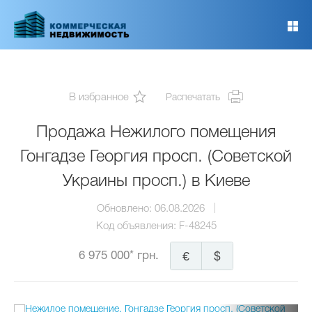
Перейти
к
основному
содержанию
В избранное
Распечатать
Продажа Нежилого помещения
Гонгадзе Георгия просп. (Советской
Украины просп.) в Киеве
Обновлено:
06.08.2026
Код объявления:
F-48245
6 975 000* грн.
€
$