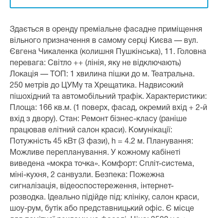
Здається в оренду преміальне фасадне приміщення
вільного призначення в самому серці Києва — вул.
Євгена Чикаленка (колишня Пушкінська), 11. Головна
перевага: Світло ++ (лінія, яку не відключають)
Локація — ТОП: 1 хвилина пішки до м. Театральна.
250 метрів до ЦУМу та Хрещатика. Надвисокий
пішохідний та автомобільний трафік. Характеристики:
Площа: 166 кв.м. (1 поверх, фасад, окремий вхід + 2-й
вхід з двору). Стан: Ремонт бізнес-класу (раніше
працював елітний салон краси). Комунікації:
Потужність 45 кВт (3 фази), h = 4.2 м. Планування:
Можливе перепланування. У кожному кабінеті
виведена «мокра точка». Комфорт: Спліт-система,
міні-кухня, 2 санвузли. Безпека: Пожежна
сигналізація, відеоспостереження, інтернет-
розводка. Ідеально підійде під: клініку, салон краси,
шоу-рум, бутік або представницький офіс. Є місце