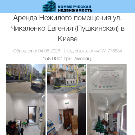
Перейти
к
основному
Аренда Нежилого помещения ул.
содержанию
Чикаленко Евгения (Пушкинская) в
Киеве
Обновлено:
04.08.2026
Код объявления:
W-776884
158 000* грн.
/месяц