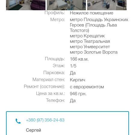
Профиль:
Нежилое помещение
Метро:
метро Площадь Украинских
Героев (Площадь Льва
Толстого)
метро Крещатик
метро Театральная
метро Университет
метро Золотые Ворота
Площадь:
166 кв.м.
Этаж:
1/5
Парковка:
Да
Материал стен:
Кирпич
Ремонт (состояние):
с евроремонтом
Цена за кв.м.:
946 грн.
Телефон:
Да
+380 (97) 356-24-83
Сергей