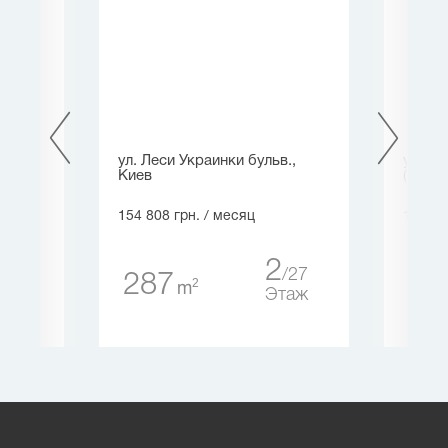
ская
ул. Леси Украинки бульв.,
ул. Б
ев
Киев
(Крас
154 808 грн.
/ месяц
164 74
2
2
4
27
287
30
2
m
таж
Этаж