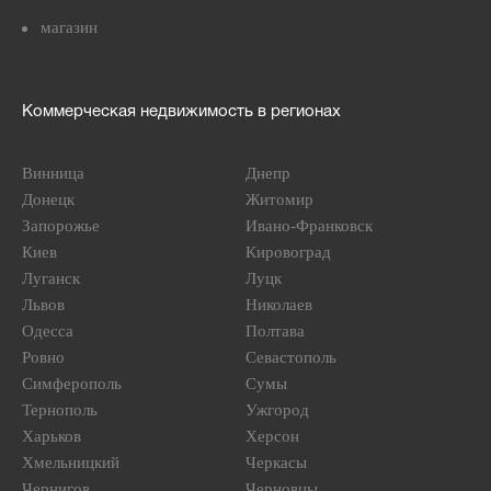
магазин
Коммерческая недвижимость в регионах
Винница
Днепр
Донецк
Житомир
Запорожье
Ивано-Франковск
Киев
Кировоград
Луганск
Луцк
Львов
Николаев
Одесса
Полтава
Ровно
Севастополь
Симферополь
Сумы
Тернополь
Ужгород
Харьков
Херсон
Хмельницкий
Черкасы
Чернигов
Черновцы