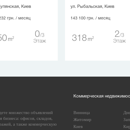
Купянская, Киев
ул. Рыбальская, Киев
232 грн.
/ месяц
143 100 грн.
/ месяц
0
2
3
3
50
318
2
2
m
m
Этаж
Этаж
Коммерческая недвижимост
дете множество объявлений
Винница
Дн
я бизнеса: офисов, складов,
Житомир
За
ражей, а также коммерческую
Киев
Ки