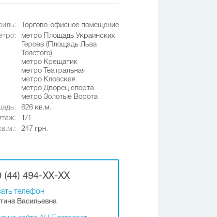
иль:
Торгово-офисное помещение
етро:
метро Площадь Украинских
Героев (Площадь Льва
Толстого)
метро Крещатик
метро Театральная
метро Кловская
метро Дворец спорта
метро Золотые Ворота
адь:
626 кв.м.
Этаж:
1/1
в.м.:
247 грн.
 (44) 494-XX-XX
ать телефон
тина Васильевна