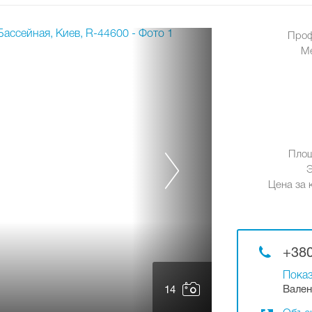
Проф
М
Площ
Цена за к
+380
Показ
Вален
14