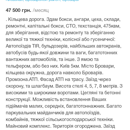
/месяц
47 500 грн.
. Кільцева дорога. Здам бокси, ангари, цеха, склади,
ремонтні, капітальні бокси, СТО, техстанція, 475квм,
для зберігання, відстою та ремонту та зберіганню
великої та тяжкої техніки, колісної або гусеничної:
Автопоїздів TIR, бульдозерів, найбільших автокранів,
автобусів будь-якої довжини та ваги, багатотонних
вантажних автомобілів, та інше. З ямою та
тельфером, або без них. Київ 5км. Місто Бровари,
кільцева окружна, дорога навколо Броварів.
Промзона.АТП. Фасад АТП на трасу. Заїзд через
охорону, та шлагбаум. Висота стелі 4, 5, 7, 8 метрів. З
високими та широкими воротами. Цегляні та бетонні
конструкції. Можливість встановлення Ваших
підіймачів малих, середніх, багатотоннажних. Багато
паркувальних майданчиків для автопоїздів,
комбайнів, тяжкої сільськогосподарської техніки.
Майновий комплекс. Територія огороджена. Заїзд