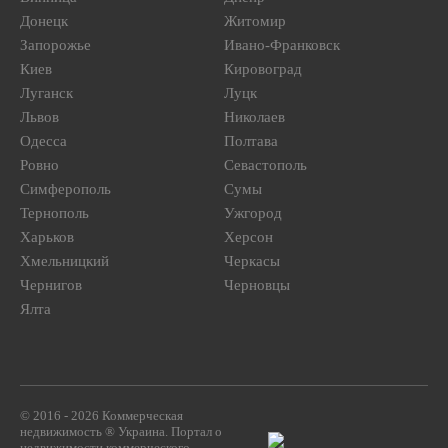
Донецк
Житомир
Запорожье
Ивано-Франковск
Киев
Кировоград
Луганск
Луцк
Львов
Николаев
Одесса
Полтава
Ровно
Севастополь
Симферополь
Сумы
Тернополь
Ужгород
Харьков
Херсон
Хмельницкий
Черкасы
Чернигов
Черновцы
Ялта
© 2016 - 2026 Коммерческая
недвижимость ® Украина. Портал о
недвижимости коммерческого