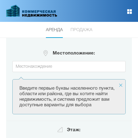
Перейти
к
основному
содержанию
АРЕНДА
ПРОДАЖА
Местоположение:
Введите первые буквы населенного пункта,
области или района, где вы хотите найти
недвижимость, и система предложит вам
доступные варианты для выбора
Этаж: