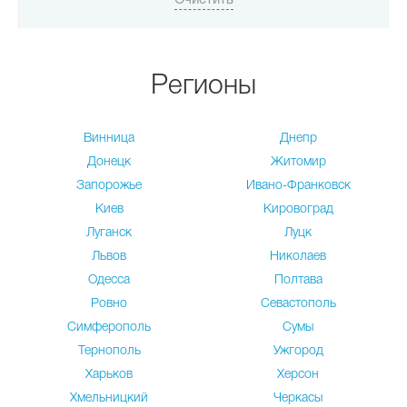
Регионы
Винница
Днепр
Донецк
Житомир
Запорожье
Ивано-Франковск
Киев
Кировоград
Луганск
Луцк
Львов
Николаев
Одесса
Полтава
Ровно
Севастополь
Симферополь
Сумы
Тернополь
Ужгород
Харьков
Херсон
Хмельницкий
Черкасы