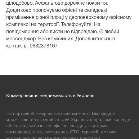
цілодобово. Асфальтове дорожнє покриття.
Додатково пропонуємо офісні та складські
приміщення різної площі у двоповерховому офісному
комплексі на території. Телефонуйте. На
повідомлення або листи не відповідаю. Є любий
мессенджер. Без комісійних. Дополнительные
контакты: 0632378167
Коммерческая недвижимость в Украине
На портале Коммерческая недвижимость Вы найдете
множество объявлений со всей Украины о продаже и аренде
объектов для бизнеса: офисов, складов, торговых
помещений, кафе, ресторанов, СТО, гаражей, а также
коммерческую недвижимость иных профилей.