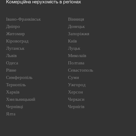
Комерційна нерухомість в регіонах
Івано-Франківськ
Вінниця
Дніпро
Донецьк
Житомир
Запоріжжя
Кіровоград
Київ
Луганськ
Луцьк
Львів
Миколаїв
Одеса
Полтава
Рівне
Севастополь
Симферопіль
Суми
Тернопіль
Ужгород
Харків
Херсон
Хмельницький
Черкаси
Чернівці
Чернігів
Ялта