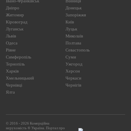
Івано-Франківськ
Вінниця
Дніпро
Донецьк
Житомир
Запоріжжя
Кіровоград
Київ
Луганськ
Луцьк
Львів
Миколаїв
Одеса
Полтава
Рівне
Севастополь
Симферопіль
Суми
Тернопіль
Ужгород
Харків
Херсон
Хмельницький
Черкаси
Чернівці
Чернігів
Ялта
© 2016 - 2026 Комерційна
нерухомість ® Україна. Портал про