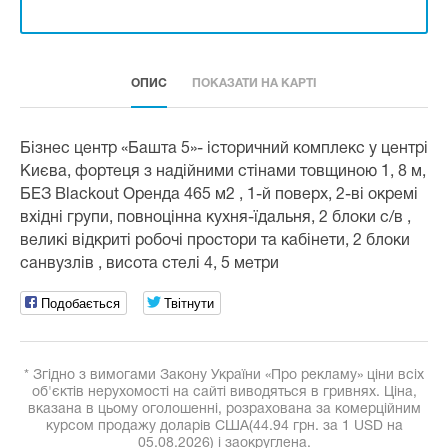
ОПИС
ПОКАЗАТИ НА КАРТІ
Бізнес центр «Башта 5»- історичний комплекс у центрі
Києва, фортеця з надійними стінами товщиною 1, 8 м,
БЕЗ Blackout Оренда 465 м2 , 1-й поверх, 2-ві окремі
вхідні групи, повноцінна кухня-їдальня, 2 блоки с/в ,
великі відкриті робочі простори та кабінети, 2 блоки
санвузлів , висота стелі 4, 5 метри
Подобається
Твітнути
* Згідно з вимогами Закону України «Про рекламу» ціни всіх
об'єктів нерухомості на сайті виводяться в гривнях. Ціна,
вказана в цьому оголошенні, розрахована за комерційним
курсом продажу доларів США(44.94 грн. за 1 USD на
05.08.2026) і заокруглена.