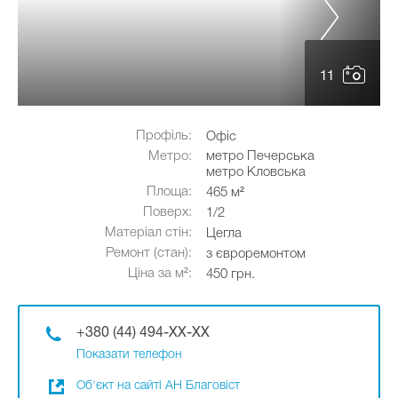
11
Профіль:
Офіс
Метро:
метро Печерська
метро Кловська
Площа:
465 м²
Поверх:
1/2
Матеріал стін:
Цегла
Ремонт (стан):
з євроремонтом
Ціна за м²:
450 грн.
+380 (44) 494-XX-XX
Показати телефон
Об'єкт на сайті АН Благовіст