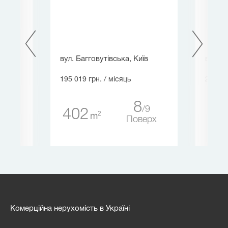
вул. Багговутівська, Київ
вул. В
195 019 грн.
/ місяць
222 00
8
20
9
402
1 
2
m
ерх
Поверх
Комерційна нерухомість в Україні