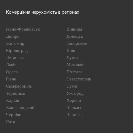
Комерційна нерухомість в регіонах
Івано-Франківськ
Вінниця
Дніпро
Донецьк
Житомир
Запоріжжя
Кіровоград
Київ
Луганськ
Луцьк
Львів
Миколаїв
Одеса
Полтава
Рівне
Севастополь
Симферопіль
Суми
Тернопіль
Ужгород
Харків
Херсон
Хмельницький
Черкаси
Чернівці
Чернігів
Ялта