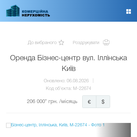
Перейти
до
основного
вмісту
До вибраного
Роздрукувати
Оренда Бізнес-центр вул. Іллінська
Київ
Оновлено:
06.08.2026
Код об'єкта:
M-22674
206 000* грн.
/місяць
€
$