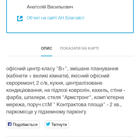
Анатолій Васильович
Об'єкт на сайті АН Благовіст
ОПИС
ПОКАЗАТИ НА КАРТІ
офісний центр класу "В+", змішане планування
(кабінети + великі кімнати), якісний офісний
євроремонт, 2 с/в, кухня, централізоване
кондиціювання, на підлозі ковролін, кахель, стіни -
фарба, шпалери, стеля "Армстронг", комп'ютерна
мережа, поруч ст.М " Контрактова площа" - 2 хв.,
паркомісце у підземному паркінгу
Подобається
Твітнути