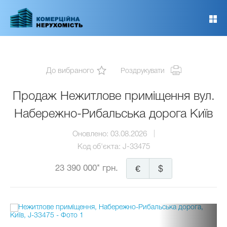
Перейти
до
основного
вмісту
До вибраного
Роздрукувати
Продаж Нежитлове приміщення вул.
Набережно-Рибальська дорога Київ
Оновлено:
03.08.2026
Код об'єкта:
J-33475
23 390 000* грн.
€
$