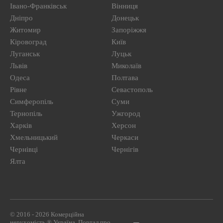
Івано-Франківськ
Вінниця
Дніпро
Донецьк
Житомир
Запоріжжя
Кіровоград
Київ
Луганськ
Луцьк
Львів
Миколаїв
Одеса
Полтава
Рівне
Севастополь
Симферопіль
Суми
Тернопіль
Ужгород
Харків
Херсон
Хмельницький
Черкаси
Чернівці
Чернігів
Ялта
© 2016 - 2026 Комерційна
нерухомість ® Україна. Портал про