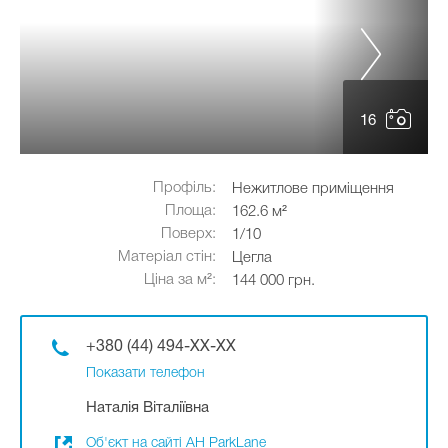
16
Профіль:
Нежитлове приміщення
Площа:
162.6 м²
Поверх:
1/10
Матеріал стін:
Цегла
Ціна за м²:
144 000 грн.
+380 (44) 494-XX-XX
Показати телефон
Наталія Віталіївна
Об'єкт на сайті АН ParkLane