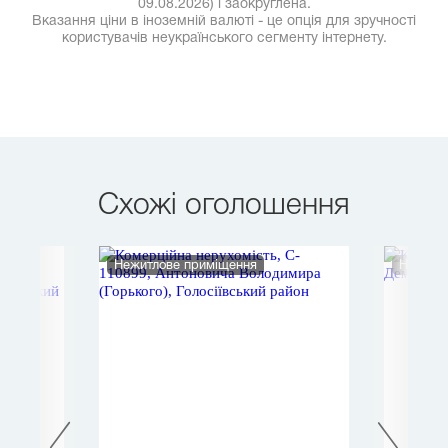
09.08.2026) і заокруглена.
Вказання ціни в іноземній валюті - це опція для зручності
користувачів неукраїнського сегменту інтернету.
Схожі оголошення
Нежитлове приміщення
Нежитл