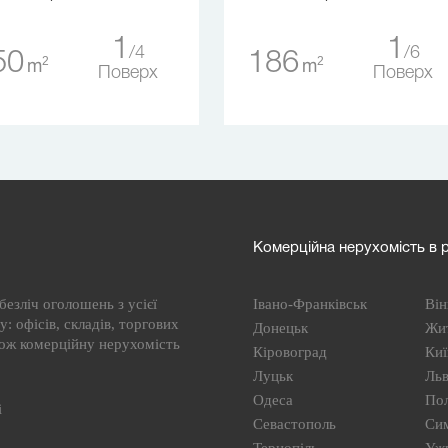
1
1
4
6
50
186
2
2
m
m
Поверх
Поверх
Комерційна нерухомість в р
езліч оголошень з усієї
Івано-Франківськ
Він
: офісів, складів, торгових
Донецьк
Жи
кож комерційну нерухомість
Кіровоград
Киї
Луцьк
Льв
Одеса
По
і
Севастополь
Си