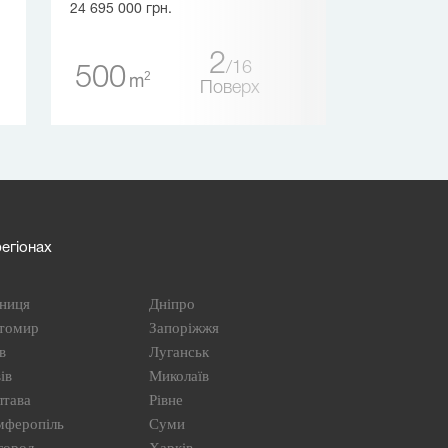
24 695 000 грн.
280
2
m
2
16
500
2
m
Поверх
егіонах
ниця
Дніпро
томир
Запоріжжя
в
Луганськ
ів
Миколаїв
лтава
Рівне
мферопіль
Суми