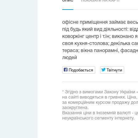
ОПИС
ПОКАЗАТИ НА КАРТІ
офісне приміщення займає весь
під будь який вид діяльності: ві
коворкінг центр і т.ін; виконано 
своя кухня-столова; декілька са
тераса; вікна панорамні, фасадн
людей
Подобається
Твітнути
* Згідно з вимогами Закону України 
на сайті виводяться в гривнях. Ціна
за комерційним курсом продажу дола
заокруглена.
Вказання ціни в іноземній валюті - ц
неукраїнського сегменту інтернету.