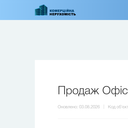
Перейти
до
основного
вмісту
Продаж Офіс 
Оновлено:
03.08.2026
Код об'єк