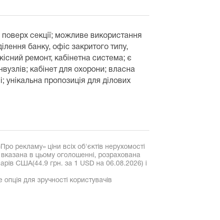
 поверх секції; можливе використання
дділення банку, офіс закритого типу,
якісний ремонт, кабінетна система; є
нвузлів; кабінет для охорони; власна
і; унікальна пропозиція для ділових
«Про рекламу» ціни всіх об'єктів нерухомості
, вказана в цьому оголошенні, розрахована
рів США(44.9 грн. за 1 USD на 06.08.2026) і
е опція для зручності користувачів