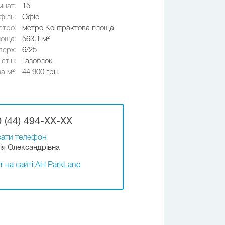
мнат:
15
філь:
Офіс
етро:
метро Контрактова площа
оща:
563.1 м²
верх:
6/25
стін:
Газоблок
за м²:
44 900 грн.
 (44) 494-XX-XX
ати телефон
ія Олександрівна
т на сайті АН ParkLane