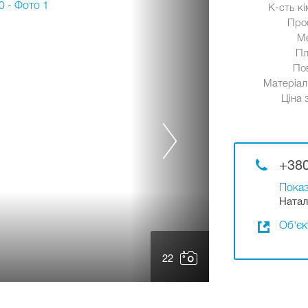
К-сть кі
Про
М
Пл
По
Матеріал 
Ціна 
+380
Показ
Натал
Об'єк
22