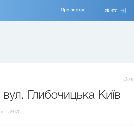
Основная
Про портал
Увійти
навигация
До в
вул. Глибочицька Київ
та:
I-35970