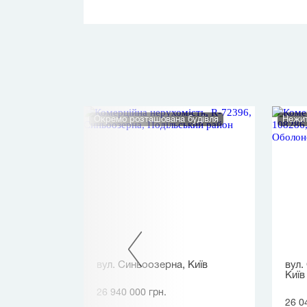
Окремо розташована будівля
Нежит
аха
вул. Синьоозерна, Київ
вул.
Київ
26 940 000 грн.
26 0