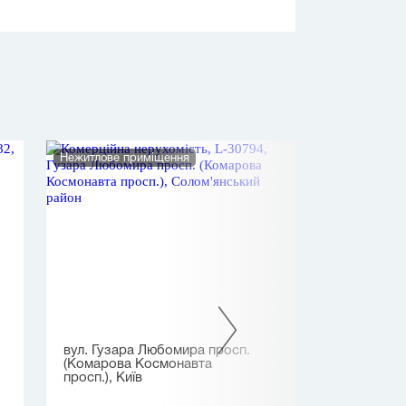
Нежитлове приміщення
Нежитлове прим
вул. Гузара Любомира просп.
вул. Воздвиже
(Комарова Космонавта
просп.), Київ
25 144 000 грн.