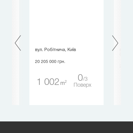
вул. Робітнича, Київ
вул. З
(Профі
20 205 000 грн.
21 956
0
3
3
1 002
2
m
73
ерх
Поверх