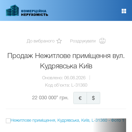
Перейти
до
основного
вмісту
До вибраного
Роздрукувати
Продаж Нежитлове приміщення вул.
Кудрявська Київ
Оновлено:
06.08.2026
Код об'єкта:
L-31360
22 030 000* грн.
€
$