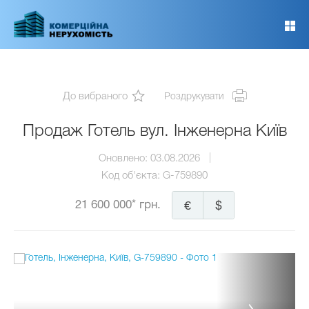
Перейти
до
основного
вмісту
До вибраного
Роздрукувати
Продаж Готель вул. Інженерна Київ
Оновлено:
03.08.2026
Код об'єкта:
G-759890
21 600 000* грн.
€
$