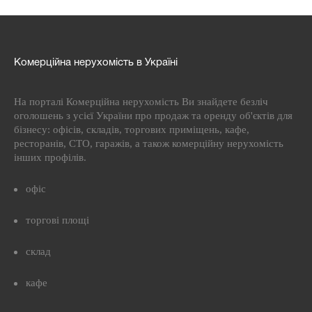
Комерційна нерухомість в Україні
На порталі Комерційна нерухомість Ви знайдете безліч
оголошень з усієї України про продаж та оренду об'єктів для
бізнесу: офісів, складів, торгових приміщень, кафе,
ресторанів, СТО, гаражів, а також комерційну нерухомість
інших профілів.
офіс
торгові площі
склад
кафе