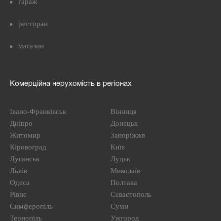
гараж
ресторан
магазин
Комерційна нерухомість в регіонах
Івано-Франківськ
Вінниця
Дніпро
Донецьк
Житомир
Запоріжжя
Кіровоград
Київ
Луганськ
Луцьк
Львів
Миколаїв
Одеса
Полтава
Рівне
Севастополь
Симферопіль
Суми
Тернопіль
Ужгород