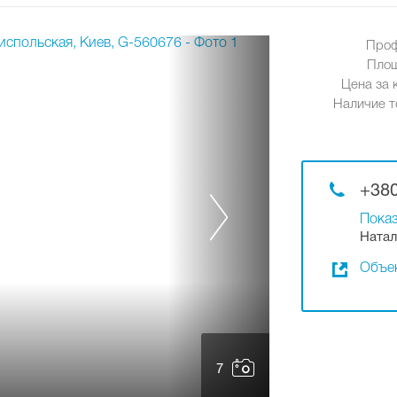
Проф
Площ
Цена за к
Наличие т
+380
Показ
Натал
Объек
7