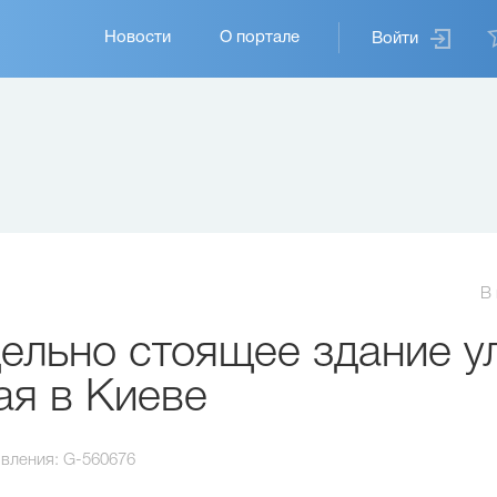
Основная
Новости
О портале
Войти
навигация
В
льно стоящее здание ул
ая в Киеве
вления:
G-560676