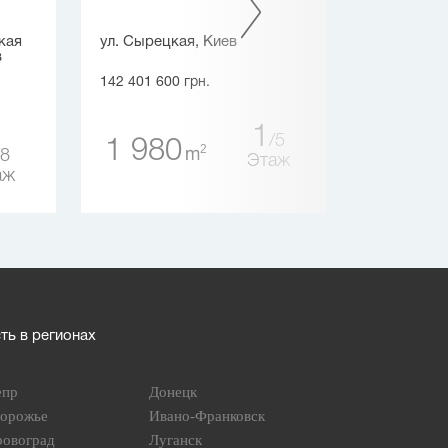
кая
ул. Сырецкая, Киев
ул. Садов
в
(Бориспол
142 401 600 грн.
130 355 00
1
5
1 980
2
m
8
4 50
Этаж
аж
ь в регионах
епр
Донецк
порожье
Ивано-Франковск
ровоград
Луганск