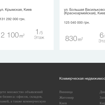
ул. Крымская, Киев
ул. Большая Васильковс
(Красноармейская), Кие
131 292 000 грн.
125 040 000 грн.
1
5
2 100
6
2
m
830
Этаж
2
m
Эт
Коммерческая недвижимост
дете множество объявлений
Винница
Дн
я бизнеса: офисов, складов,
Житомир
За
ражей, а также коммерческую
Киев
Ки