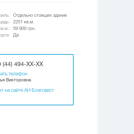
иль:
Отдельно стоящее здание
адь:
2251 кв.м.
в.м.:
59 900 грн.
орга:
Да
 (44) 494-XX-XX
ать телефон
ья Викторовна
т на сайте АН Благовест