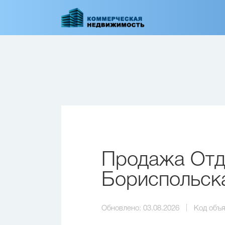
Перейти
к
основному
содержанию
Продажа Отде
Бориспольск
Обновлено:
03.08.2026
Код объя