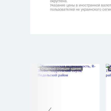
округлена.
Указание цены в иностранной валют
пользователей не украинского сегм
ние
Отдельно стоящее здание