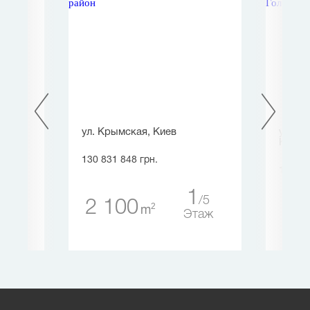
 Киев
ул. Крымская, Киев
ул. С
Киев
130 831 848 грн.
134 77
1
1
4
5
2 100
2
m
2 
таж
Этаж