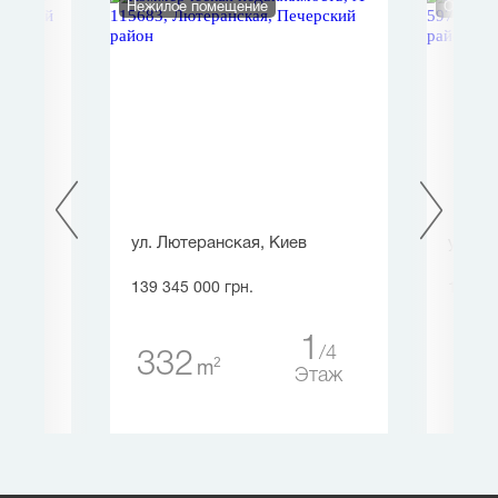
Нежилое помещение
Отдельн
в
ул. Лютеранская, Киев
ул. Пр
139 345 000 грн.
138 00
0
1
4
4
332
1 
2
m
таж
Этаж