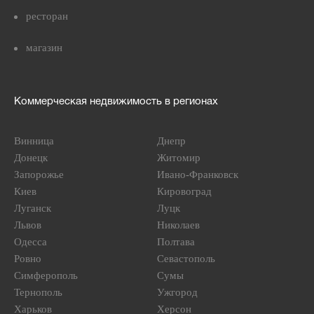
ресторан
магазин
Коммерческая недвижимость в регионах
Винница
Днепр
Донецк
Житомир
Запорожье
Ивано-Франковск
Киев
Кировоград
Луганск
Луцк
Львов
Николаев
Одесса
Полтава
Ровно
Севастополь
Симферополь
Сумы
Тернополь
Ужгород
Харьков
Херсон