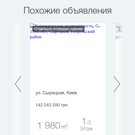
Похожие объявления
Отдельно стоящее здание
Дом
ул. Сырецкая, Киев
ул. К
142 243 200 грн.
130 86
0
1
4
5
1 980
2 
2
m
таж
Этаж