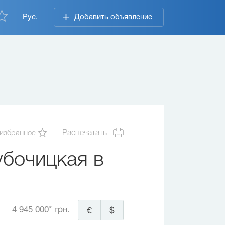
Рус.
Добавить объявление
 избранное
Распечатать
убочицкая в
4 945 000* грн.
€
$