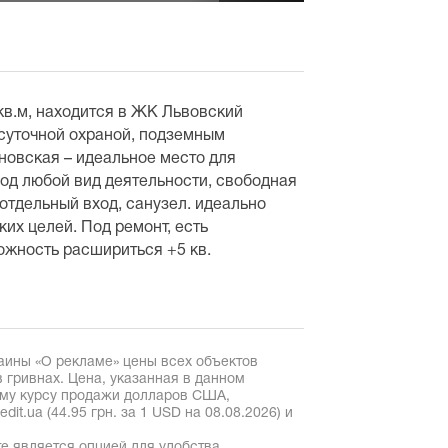
в.м, находится в ЖК Львовский
осуточной охраной, подземным
яновская – идеальное место для
од любой вид деятельности, свободная
отдельный вход, санузел. идеально
их целей. Под ремонт, есть
ожность расшириться +5 кв.
аины «О рекламе» цены всех объектов
 гривнах. Цена, указанная в данном
ому курсу продажи долларов США,
it.ua (44.95 грн. за 1 USD на 08.08.2026) и
е является опцией для удобства