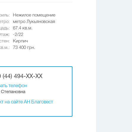
иль:
Нежилое помещение
етро:
метро Лукьяновская
адь:
67.4 кв.м.
Этаж:
-2/22
стен:
Кирпич
в.м.:
73 400 грн.
 (44) 494-XX-XX
ать телефон
 Степановна
т на сайте АН Благовест