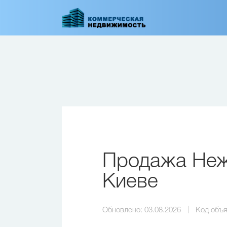
Перейти
к
основному
содержанию
Продажа Нежи
Киеве
Обновлено:
03.08.2026
Код объя