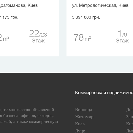
Драгоманова, Киев
ул. Метрологическая, Киев
7 175 грн.
5 394 000 грн.
22
1
23
9
2
78
2
2
m
m
Этаж
Этаж
Коммерческая недвижимост
дете множество объявлений
Винница
Дн
я бизнеса: офисов, складов,
Житомир
За
ражей, а также коммерческую
Киев
Ки
Луцк
Ль