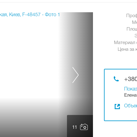
Проф
М
Площ
Материал 
Цена за к
+380
Показ
Елена
Объек
11