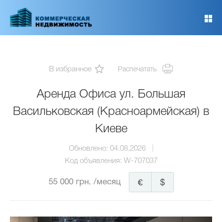
Перейти
к
основному
содержанию
В избранное
Распечатать
Аренда Офиса ул. Большая
Васильковская (Красноармейская) в
Киеве
Обновлено:
04.08.2026
Код объявления:
W-707037
55 000 грн.
/месяц
€
$