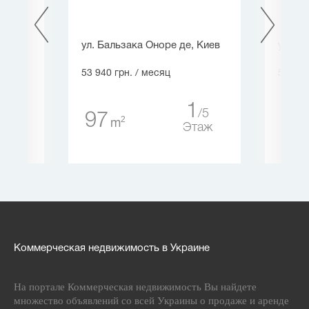
в
ул. Бальзака Оноре де, Киев
ул. Де
53 940 грн.
/ месяц
57 500
1
24
5
97
11
2
m
таж
Этаж
Коммерческая недвижимость в Украине
На портале Коммерческая недвижимость Вы найдете
множество объявлений со всей Украины о продаже и аренде