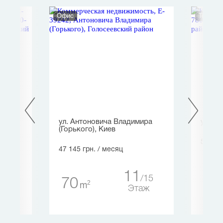
Офис
Торгов
ект
ул. Антоновича Владимира
ул. Бр
.),
(Горького), Киев
50 000
47 145 грн.
/ месяц
14
11
15
70
2
m
18
Этаж
таж