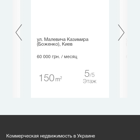
ира
ул. Малевича Казимира
ул. Т
(Боженко), Киев
(Барб
60 000 грн.
/ месяц
60 000
5
13
5
150
20
2
m
аж
Этаж
Коммерческая недвижимость в Украине