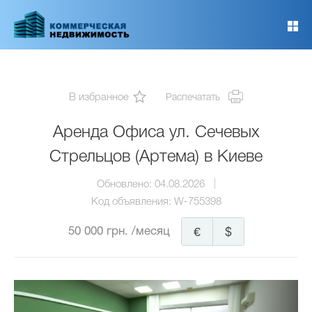
Перейти
к
основному
содержанию
В избранное
Распечатать
Аренда Офиса ул. Сечевых
Стрельцов (Артема) в Киеве
Обновлено:
04.08.2026
Код объявления:
W-755398
50 000 грн.
/месяц
€
$