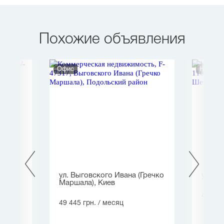
Похожие объявления
Офис
Нежило
ул. Выговского Ивана (Гречко
ул. Те
Маршала), Киев
48 000
49 445 грн.
/ месяц
1