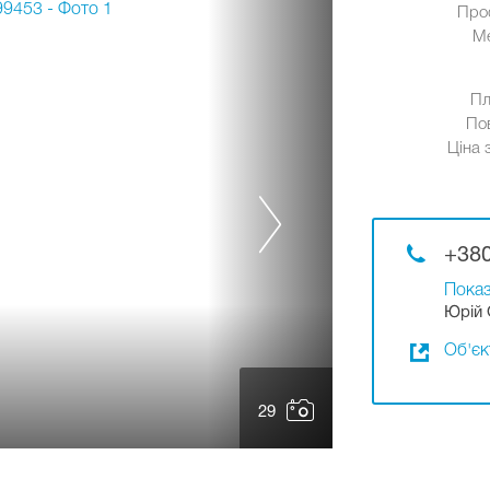
Про
М
Пл
По
Ціна 
+380
Показ
Юрій 
Об'єк
29