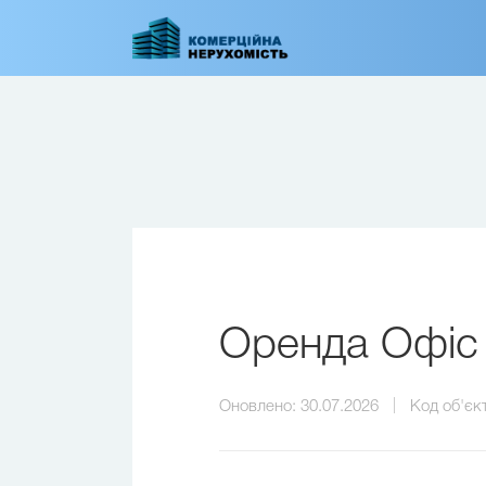
Перейти
до
основного
вмісту
Оренда Офіс 
Оновлено:
30.07.2026
Код об'єк