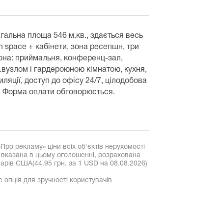
агальна площа 546 м.кв., здається весь
 space + кабінети, зона ресепшн, три
зона: приймальня, конференц-зал,
.вузлом і гардероюною кімнатою, кухня,
яції, доступ до офісу 24/7, цілодобова
. Форма оплати обговорюється.
«Про рекламу» ціни всіх об'єктів нерухомості
, вказана в цьому оголошенні, розрахована
рів США(44.95 грн. за 1 USD на 08.08.2026)
е опція для зручності користувачів