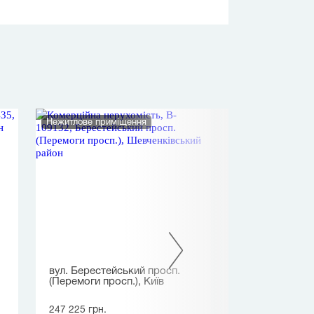
Нежитлове приміщення
Нежитлове прим
вул. Берестейський просп.
вул. Антонови
(Перемоги просп.), Київ
(Горького), Киї
247 225 грн.
239 494 грн.
/ 