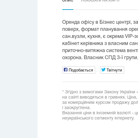
ОПИС
ПОКАЗАТИ НА КАРТІ
Оренда офісу в Бізнес центрі, з
поверх, формат планування open
сан.вузли, кухня, є окрема VIP-
кабінет керівника з власним сан
приточно-витяжна система вентил
охорона. Власник СПД 3-ї групи
Подобається
Твітнути
* Згідно з вимогами Закону України 
на сайті виводяться в гривнях. Ціна
за комерційним курсом продажу дола
і заокруглена.
Вказання ціни в іноземній валюті - ц
неукраїнського сегменту інтернету.