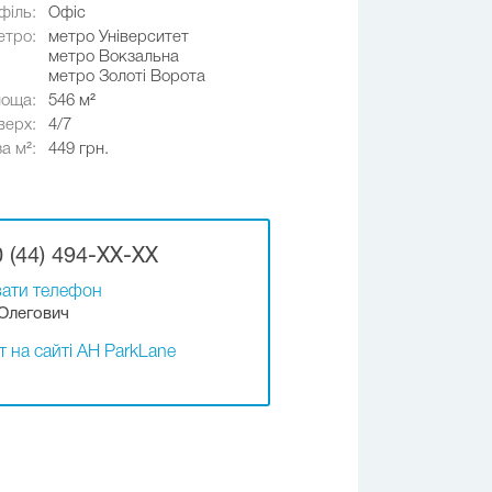
філь:
Офіс
етро:
метро Університет
метро Вокзальна
метро Золоті Ворота
оща:
546 м²
верх:
4/7
за м²:
449 грн.
 (44) 494-XX-XX
ати телефон
Олегович
т на сайті АН ParkLane