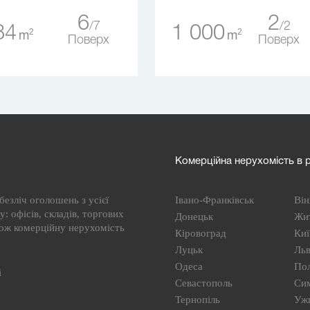
6
2
7
2
84
1 000
2
2
m
m
Поверх
Поверх
Комерційна нерухомість в р
езліч оголошень з усієї
Івано-Франківськ
Він
: офісів, складів, торгових
Донецьк
Жи
кож комерційну нерухомість
Кіровоград
Киї
Луцьк
Льв
Одеса
По
і
Севастополь
Си
Тернопіль
Уж