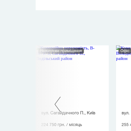
Нежитлове приміщення
Офіс
митра
вул. Сагайдачного П., Київ
вул.
224 750 грн.
/ місяць
255 
ь