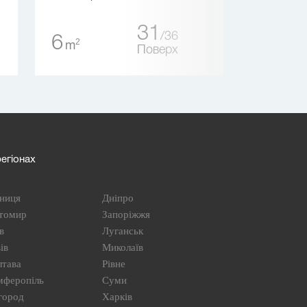
31
36
6
444
2
2
m
m
Поверх
егіонах
ниця
Дніпро
томир
Запоріжжя
в
Луганськ
ів
Миколаїв
лтава
Рівне
мферопіль
Суми
город
Харків