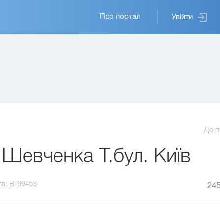
Основная
Про портал
Увійти
навигация
До в
Шевченка Т.бул. Київ
та:
B-99453
245