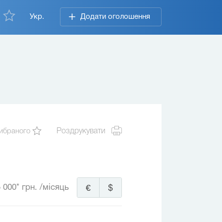
Укр.
Додати оголошення
ибраного
Роздрукувати
 000* грн.
/місяць
€
$