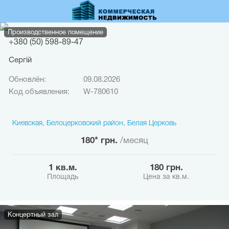
Перейти
к
основному
содержанию
Производственное помещение
+380 (50) 598-89-47
Сергій
Обновлён:
09.08.2026
Код объявления:
W-780610
Киевская, Белоцерковский район, Белая Церковь
180* грн.
/месяц
1 кв.м.
180 грн.
Площадь
Цена за кв.м.
Концертный зал