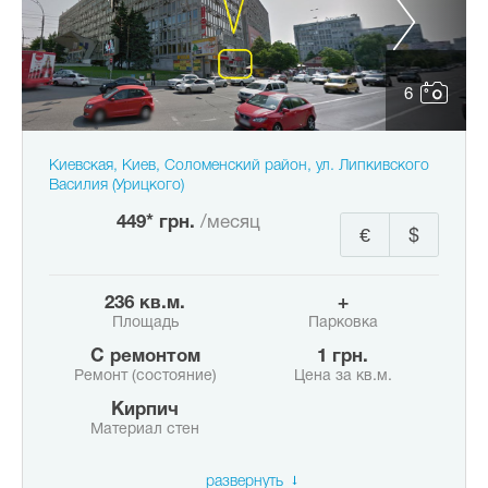
6
Киевская, Киев, Соломенский район, ул. Липкивского
Василия (Урицкого)
449* грн.
/месяц
€
$
236 кв.м.
+
Площадь
Парковка
с ремонтом
1 грн.
Ремонт (состояние)
Цена за кв.м.
Кирпич
Материал стен
развернуть