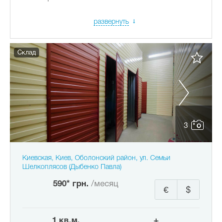
развернуть
Склад
3
Киевская, Киев, Оболонский район, ул. Семьи
Шелкоплясов (Дыбенко Павла)
590* грн.
/месяц
€
$
1 кв.м.
+