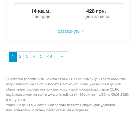
14 кв.м.
428 грн.
Площадь
Цена за кв.м.
развернуть
1
2
3
4
5
49
* Согласно требованиям Закона Украины «О рекламе» цены всех объектов
недвижимости на сайте выводятся в гривнах. Цена, указанная в данном
объявлении, рассчитана по наличному курсу продажи долларов США,
опубликованном на сайте www.unicredit.ua (44.95 грн. за 1 USD на 09.08.2026)
и округлена.
Указание цены в иностранной валюте является опцией для удобства
пользователей не украинского сегмента интернета.