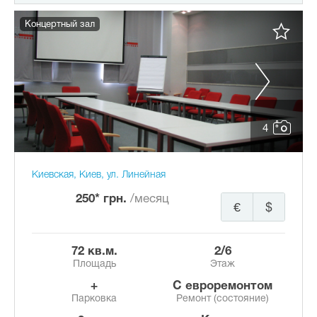
Концертный зал
4
Киевская, Киев, ул. Линейная
250* грн.
/месяц
€
$
72 кв.м.
2/6
Площадь
Этаж
+
с евроремонтом
Парковка
Ремонт (состояние)