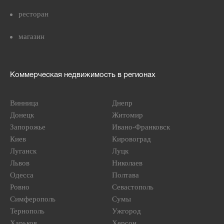
ресторан
магазин
Коммерческая недвижимость в регионах
Винница
Днепр
Донецк
Житомир
Запорожье
Ивано-Франковск
Киев
Кировоград
Луганск
Луцк
Львов
Николаев
Одесса
Полтава
Ровно
Севастополь
Симферополь
Сумы
Тернополь
Ужгород
Харьков
Херсон