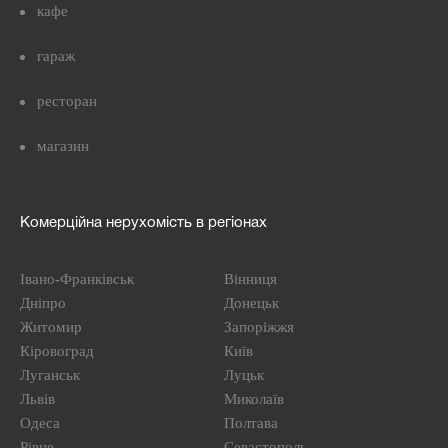
кафе
гараж
ресторан
магазин
Комерційна нерухомість в регіонах
Івано-Франківськ
Вінниця
Дніпро
Донецьк
Житомир
Запоріжжя
Кіровоград
Київ
Луганськ
Луцьк
Львів
Миколаїв
Одеса
Полтава
Рівне
Севастополь