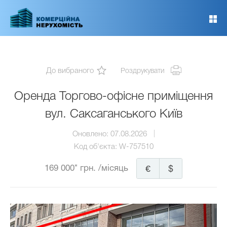
Перейти
до
основного
вмісту
До вибраного
Роздрукувати
Оренда Торгово-офісне приміщення
вул. Саксаганського Київ
Оновлено:
07.08.2026
Код об'єкта:
W-757510
169 000* грн.
/місяць
€
$