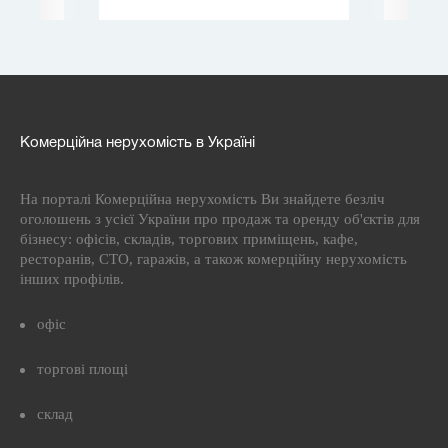
Комерційна нерухомість в Україні
На порталі Комерційна нерухомість Ви знайдете безліч
оголошень з усієї України про продаж та оренду об'єктів для
бізнесу: офісів, складів, торгових приміщень, кафе,
ресторанів, СТО, гаражів, а також комерційну нерухомість
інших профілів.
офіс
торгові площі
склад