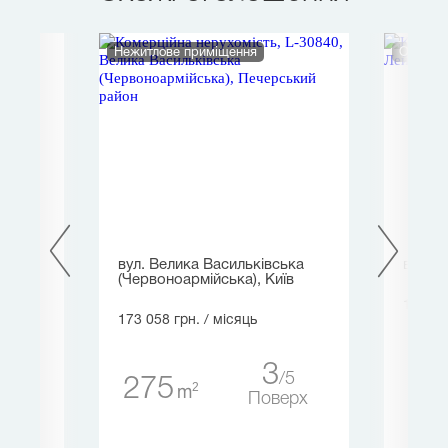
Нежитлове приміщення
Офіс
вул. Велика Васильківська
вул. Л
(Червоноармійська), Київ
182 04
173 058 грн.
/ місяць
5
22
3
5
275
ерх
2
m
Поверх