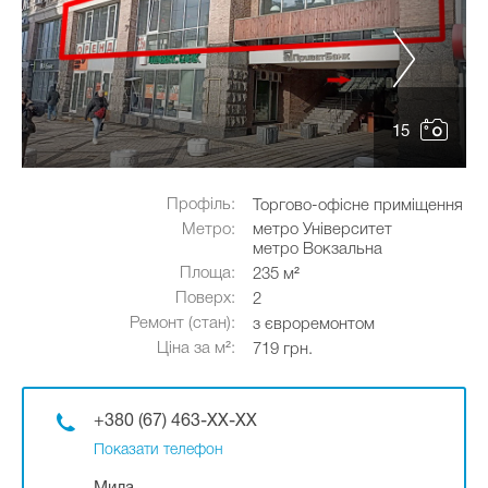
15
Профіль:
Торгово-офісне приміщення
Метро:
метро Університет
метро Вокзальна
Площа:
235 м²
Поверх:
2
Ремонт (стан):
з євроремонтом
Ціна за м²:
719 грн.
+380 (67) 463-XX-XX
Показати телефон