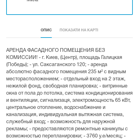
Мила
ОПИС
ПОКАЗАТИ НА КАРТІ
АРЕНДА ФАСАДНОГО ПОМЕЩЕНИЯ БЕЗ
КОМИССИИ! - г. Киев, (Центр), площадь Галицкая
(Победы); - ул. Саксаганского 120; - аренда
абсолютно фасадного помещения 235 м² с видным
месторасположением; - отдельный вход на 2 этаж,
нежилой фонд, свободная планировка; - витринные
окна от пола до потолка, система кондиционирования
и вентиляции, сигнализаця, электромощность 65 кВт,
центральное отопление, водоснабжение и
канализация, индивидуальная вытяжная система,
служебный вход; - возможность для наружной
рекламы; - предоставляются ремонтные каникулы с
возможностью перепланировки; - 3760 у.е/месяц; -