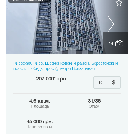
Нежилое помещение
14
Киевская, Киев, Шевченковский район, Берестейский
просп. (Победы просп), метро Вокзальная
207 000* грн.
€
$
4.6 кв.м.
31/36
Площадь
Этаж
45 000 грн.
Цена за кв.м.