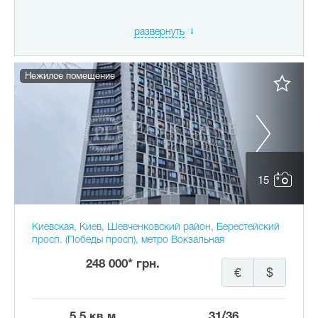
развернуть
Нежилое помещение
15
Киевская, Киев, Шевченковский район, Берестейский
просп. (Победы просп), метро Вокзальная
248 000* грн.
€
$
5.5 кв.м.
31/36