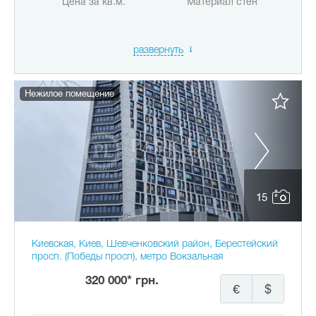
Цена за кв.м.
Материал стен
развернуть
Нежилое помещение
15
Киевская, Киев, Шевченковский район, Берестейский
просп. (Победы просп), метро Вокзальная
320 000* грн.
€
$