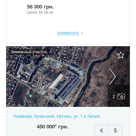
56 300 грн.
Цена за кв.м.
развернуть
Земельный участок
2
Киевская, Бучанский, Ирпень, ул. 1-я Линия
450 000* грн.
€
$