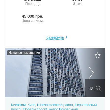
Площадь
Этаж
45 000 грн.
Цена за кв.м.
развернуть
Нежилое помещение
12
Киевская, Киев, Шевченковский район, Берестейский
просп. (Победы просп), метро Вокзальная