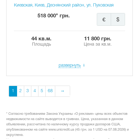
Киевская, Киев, Деснянский район, ул. Пуховская
518 000* грн.
€
$
44 кв.м.
11 800 грн.
Площадь
Цена за кв.м.
развернуть
1
2
3
4
5
68
* Согласно требованиям Закона Украины «О рекламе» цены всех объектов
недвижимости на сайте выводятся в гривнах. Цена, указанная в данном
объявлении, рассчитана по наличному курсу продажи долларов США,
опубликованном на сайте www.unicredit.ua (45 грн. за 1 USD на 07.08.2026) и
округлена.