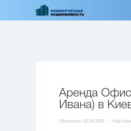
Перейти
к
основному
содержанию
Аренда Офиса
Ивана) в Кие
Обновлено:
03.08.2026
Код объя