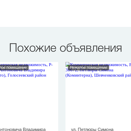
Похожие объявления
лое помещение
Нежилое помещение
Антоновича Владимира
ул. Петлюры Симона