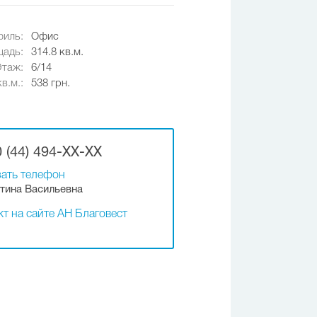
иль:
Офис
адь:
314.8 кв.м.
Этаж:
6/14
в.м.:
538 грн.
 (44) 494-XX-XX
ать телефон
тина Васильевна
т на сайте АН Благовест