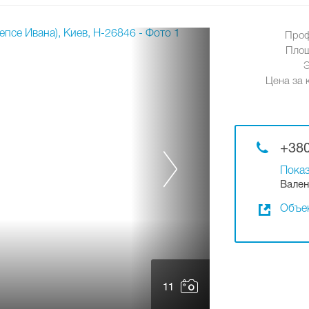
Проф
Площ
Цена за к
+380
Показ
Вален
Объек
11