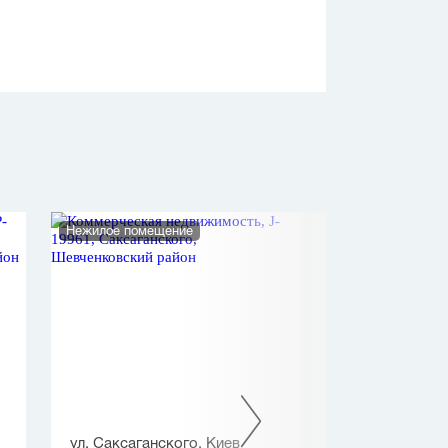
Нежилое помещение
Офис
ул. Саксаганского, Киев
ул. Антонович