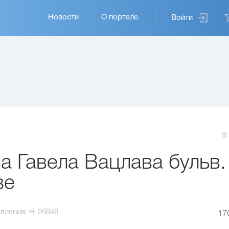
Основная
Новости
О портале
Войти
навигация
В
 Гавела Вацлава бульв.
ве
вления:
H-26846
17