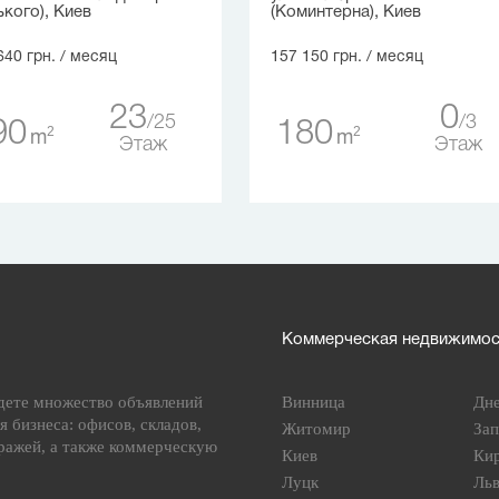
ького), Киев
(Коминтерна), Киев
640 грн.
/ месяц
157 150 грн.
/ месяц
23
0
25
3
90
180
2
2
m
m
Этаж
Этаж
Коммерческая недвижимост
дете множество объявлений
Винница
Дн
я бизнеса: офисов, складов,
Житомир
За
ражей, а также коммерческую
Киев
Ки
Луцк
Ль