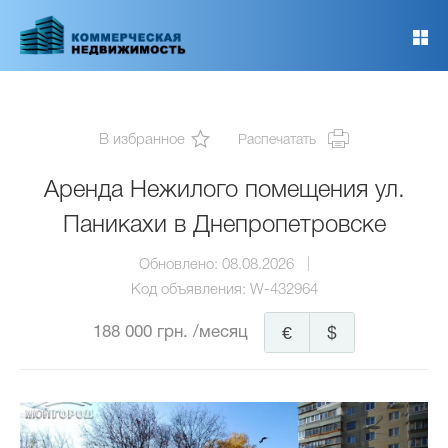
Перейти
к
основному
содержанию
В избранное
Распечатать
Аренда Нежилого помещения ул.
Паникахи в Днепропетровске
Обновлено:
08.08.2026
Код объявления:
W-432964
188 000 грн.
/месяц
€
$