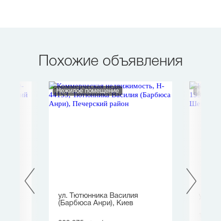
Похожие объявления
Нежилое помещение
Нежило
ул. Тютюнника Василия
ул. Гл
(Барбюса Анри), Киев
179 80