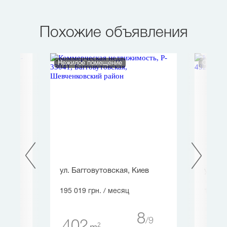
Похожие объявления
Нежилое помещение
Офис
ул. Багговутовская, Киев
ул. Ил
195 019 грн.
/ месяц
172 56
5
8
7
9
402
48
2