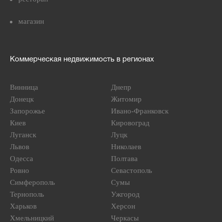
магазин
Коммерческая недвижимость в регионах
Винница
Днепр
Донецк
Житомир
Запорожье
Ивано-Франковск
Киев
Кировоград
Луганск
Луцк
Львов
Николаев
Одесса
Полтава
Ровно
Севастополь
Симферополь
Сумы
Тернополь
Ужгород
Харьков
Херсон
Хмельницкий
Черкасы