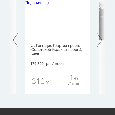
ул. Гонгадзе Георгия просп.
ул. Па
(Советской Украины просп.),
Киев
187 50
179 800 грн.
/ месяц
0
0
75
таж
1
9
310
2
m
Этаж