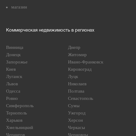
магазин
Коммерческая недвижимость в регионах
Винница
Днепр
Донецк
Житомир
Запорожье
Ивано-Франковск
Киев
Кировоград
Луганск
Луцк
Львов
Николаев
Одесса
Полтава
Ровно
Севастополь
Симферополь
Сумы
Тернополь
Ужгород
Харьков
Херсон
Хмельницкий
Черкасы
Чернигов
Черновцы