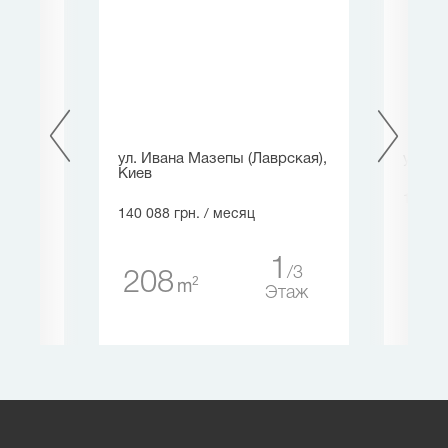
ул. Ивана Мазепы (Лаврская),
ул. Ль
Киев
150 00
140 088 грн.
/ месяц
60
2
1
3
3
208
2
m
таж
Этаж