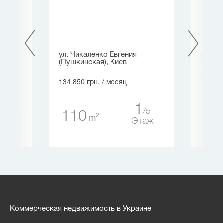
ул. Чикаленко Евгения
ул. Сп
(Пушкинская), Киев
131 25
134 850 грн.
/ месяц
6
6
14
1
5
110
таж
2
m
Этаж
Коммерческая недвижимость в Украине