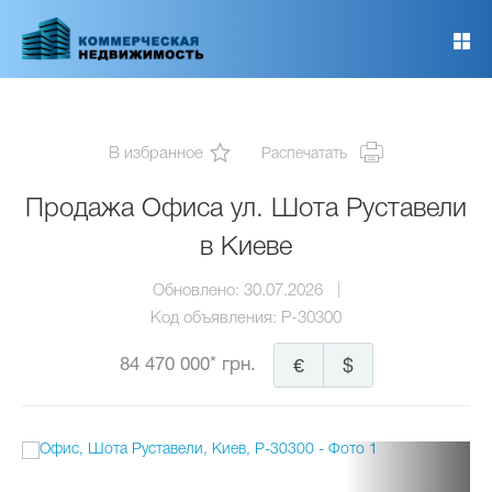
Перейти
к
основному
содержанию
В избранное
Распечатать
Продажа Офиса ул. Шота Руставели
в Киеве
Обновлено:
30.07.2026
Код объявления:
P-30300
84 470 000* грн.
€
$