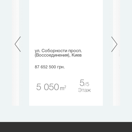
ира
ул. Соборности просп.
ул. Ч
(Воссоединения), Киев
Киев
87 652 500 грн.
76 415
5
24
5
5 050
60
2
m
таж
Этаж