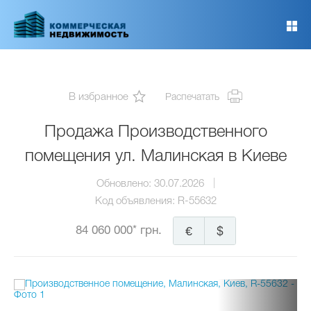
Перейти
к
основному
содержанию
В избранное
Распечатать
Продажа Производственного
помещения ул. Малинская в Киеве
Обновлено:
30.07.2026
Код объявления:
R-55632
84 060 000* грн.
€
$