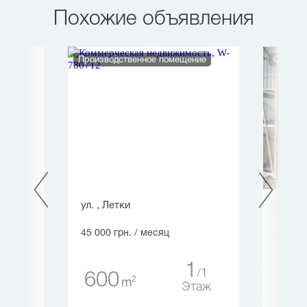
Похожие объявления
Производственное помещение
Склад
.,
ул. , Летки
ул. , 
45 000 грн.
/ месяц
45 000
1
1
600
30
2
m
10
Этаж
таж