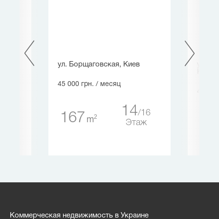
ул. Борщаговская, Киев
ул. Ле
Киев
45 000 грн.
/ месяц
45 000
1
14
5
16
167
2
m
35
таж
Этаж
Коммерческая недвижимость в Украине