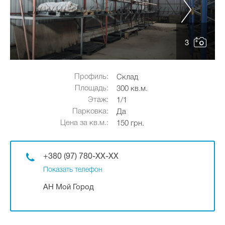
3
Профиль:
Склад
Площадь:
300 кв.м.
Этаж:
1/1
Парковка:
Да
Цена за кв.м.:
150 грн.
+380 (97) 780-XX-XX
Показать телефон
АН Мой Город